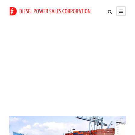
Ship Building
Industry
Caption aligned here